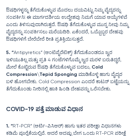
ಔಷಧಿಗಳ್ಳನ್ನು ತೆಗೆದುಕೊಳ್ಳುವ ಮೊದಲು ದಯವಿಟ್ಟು ನಿಮ್ಮ ವೈದ್ಯರನ್ನು
ಸಂಪರ್ಕಿಸಿ! ಈ ಮಾರ್ಗದರ್ಶಿಯ ಉದ್ದೇಶವು ನಿಮಗೆ ಯಾವ ಆಯ್ಕೆಗಳಿವೆ
ಎಂದು ತಿಳಿಸುವುದಾಗಿರುತ್ತದೆ. ಔಷಧಿ ತೆಗೆದುಕೊಳ್ಳುವ ಮುನ್ನ ನೀವು ನಿಮ್ಮ
ವೈದ್ಯರನ್ನು ಸಂಪರ್ಕಿಸಲು ಮರೆಯದಿರಿ. ಏಕೆಂದರೆ, ಒಬ್ಬೊಬ್ಬರ ದೇಹವು
ಔಷಧಿಗಳಿಗೆ ಬೇರೆಬೇರೆ ರೀತಿ ಪ್ರತಿಕ್ರಿಯಿಸುತ್ತದೆ.
5. “
Antipyretics” (ಆಂಟಿಪೈರೆಟಿಕ್ಸ್) ತೆಗೆದುಕೊಂಡರೂ ಜ್ವರ
ಇಳಿಯುತಿಲ್ಲ ಮತ್ತು ಪ್ರತಿ 4 ಗಂಟೆಗಳಿಗೊಮ್ಮೆ ಜ್ವರ ಮರಳಿ ಬರುತಿದ್ಧರೆ,
ಮೇಲೆ ಕೊಟ್ಟಿರುವ ಔಷಧಿ ತೆಗೆದುಕೊಳ್ಳುವ ಬದಲು,
Cold
Compression\Tepid Sponging
ಮಾಡಿಕೊಳ್ಳಿ
ಹಾಗು
ವೈದ್ಯರ
ಬಳಿ ಹೋಗಬೇಕು
.
Cold Compression ಎಂದರೆ ಕಾಟನ್ ಬಟ್ಟೆಯನ್ನು
ತೆಗೆದುಕೊಂಡು ನೀರಿನಲ್ಲಿ ಹಾಕಿ ಹಿಂಡಿ ದೇಹವನ್ನು ಒರೆಸಬೇಕು.
COVID-19 ಪತ್ತೆ ಮಾಡುವ ವಿಧಾನ
1. “
RT-PCR” (ಆರ್ಟಿ-ಪಿಸಿಆರ್) ಹಾಗು ಇತರ ಪರೀಕ್ಷಾ ವಿಧಾನಗಳು
ಕಡಿಮೆ ಪೂರೈಕೆಯಲ್ಲಿವೆ. ಆದರೆ ಆದಷ್ಟು ಬೇಗ ಒಂದು RT-PCR ಪರೀಕ್ಷೆ