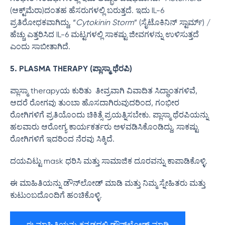
(ಆಕ್ಟ್‌ಮೆರಾ)ದಂತಹ ಹೆಸರುಗಳಲ್ಲಿ ಬರುತ್ತದೆ. ಇದು IL-6
ಪ್ರತಿರೋಧಕವಾಗಿದ್ದು, “
Cytokinin Storm
” (ಸೈಟೊಕಿನಿನ್ ಸ್ಟಾರ್ಮ್) /
ಹೆಚ್ಚು ಎತ್ತರಿಸಿದ IL-6 ಮಟ್ಟಗಳಲ್ಲಿ ಸಾಕಷ್ಟು ಜೀವಗಳನ್ನು ಉಳಿಸುತ್ತದೆ
ಎಂದು ಸಾಬೀತಾಗಿದೆ.
5. PLASMA THERAPY (ಪ್ಲಾಸ್ಮಾ ಥೆರಪಿ)
ಪ್ಲಾಸ್ಮಾ therapyಯ ಕುರಿತು ತೀವ್ರವಾಗಿ ವಿವಾದಿತ ಸಿದ್ಧಾಂತಗಳಿವೆ,
ಆದರೆ ರೋಗವು ತುಂಬಾ ಹೊಸದಾಗಿರುವುದರಿಂದ, ಗಂಭೀರ
ರೋಗಿಗಳಿಗೆ ಪ್ರತಿಯೊಂದು ಚಿಕಿತ್ಸೆ ಪ್ರಯತ್ನಿಸಬೇಕು. ಪ್ಲಾಸ್ಮಾ ಥೆರಪಿಯನ್ನು
ಹಲವಾರು ಆರೋಗ್ಯ ಕಾರ್ಯಕರ್ತರು ಅಳವಡಿಸಿಕೊಂಡಿದ್ದು, ಸಾಕಷ್ಟು
ರೋಗಿಗಳಿಗೆ ಇದರಿಂದ ನೆರವು ಸಿಕ್ಕಿದೆ.
ದಯವಿಟ್ಟು mask ಧರಿಸಿ ಮತ್ತು ಸಾಮಾಜಿಕ ದೂರವನ್ನು ಕಾಪಾಡಿಕೊಳ್ಳಿ.
ಈ ಮಾಹಿತಿಯನ್ನು ಡೌನ್‌ಲೋಡ್ ಮಾಡಿ ಮತ್ತು ನಿಮ್ಮ ಸ್ನೇಹಿತರು ಮತ್ತು
ಕುಟುಂಬದೊಂದಿಗೆ ಹಂಚಿಕೊಳ್ಳಿ.
ಈ ಮಾಹಿತಿಯನ್ನು ಕನ್ನಡದಲ್ಲಿ ಡೌನ್‌ಲೋಡ್ ಮಾಡಿ