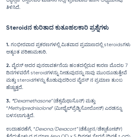
ತಿಳಿಸಿದೆ.
Steroidನ ಕುರಿತಾದ ಕುತೂಹಲಕಾರಿ ಪ್ರಶ್ನೆಗಳು
1.
ಗಂಭೀರವಾದ ಪ್ರಕರಣಗಳಲ್ಲಿ ಮಿತವಾದ ಪ್ರಮಾಣದಲ್ಲಿ steroidsಗಳು
ಅತ್ಯಂತ ಪರಿಣಾಮಕಾರಿ.
2.
ವೈರಸ್ ಅದರ ಪುನರಾವರ್ತನೆಯ ಹಂತದಲ್ಲಿರುವ ಕಾರಣ ಮೊದಲ 7
ದಿನಗಳವರೆಗೆ steroidಗಳನ್ನು ನೀಡುವುದನ್ನು ನಾವು ಮುಂದೂಡುತ್ತೇವೆ
ಮತ್ತು steroidಗಳನ್ನು ಕೊಡುವುದರಿಂದ ವೈರಸ್ ನ ಪ್ರಮಾಣ ತುಂಬ
ಹೆಚ್ಚುತ್ತದೆ.
3.
“
Dexamethasone”
(ಡೆಕ್ಸಮೆಥಾಸೊನ್) ಮತ್ತು
“
Methylprednisolone
” (ಮೀಥೈಲ್‌ಪ್ರೆಡ್ನಿಸೋಲೋನ್) ಎರಡನ್ನೂ
ಬಳಸಲಾಗುತ್ತಿದೆ.
ಉದಾಹರಣೆಗೆ, “
Dexona/Dexacort”
(ಡೆಕ್ಸೋನ/ಡೆಕ್ಸಾಕೋರ್ಟ್)
ತೆಗೆದುಕೊಳ್ಳುವ ಪ್ರಮಾಣ 6mg OD x 5 ದಿನಗಳ ಸೇವನೆ (ದಿನಕ್ಕೆ ಒಂದು