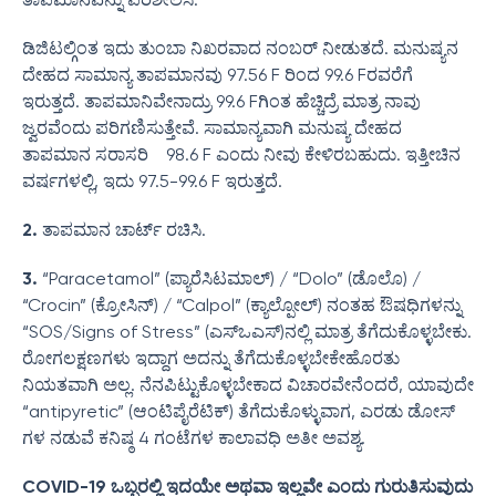
ಡಿಜಿಟಲ್ಗಿಂತ ಇದು ತುಂಬಾ ನಿಖರವಾದ ನಂಬರ್ ನೀಡುತದೆ. ಮನುಷ್ಯನ
ದೇಹದ ಸಾಮಾನ್ಯ ತಾಪಮಾನವು 97.56 F ರಿಂದ 99.6 Fರವರೆಗೆ
ಇರುತ್ತದೆ. ತಾಪಮಾನಿವೇನಾದ್ರು 99.6 Fಗಿಂತ ಹೆಚ್ಚಿದ್ರೆ ಮಾತ್ರ ನಾವು
ಜ್ವರವೆಂದು ಪರಿಗಣಿಸುತ್ತೇವೆ. ಸಾಮಾನ್ಯವಾಗಿ ಮನುಷ್ಯ ದೇಹದ
ತಾಪಮಾನ ಸರಾಸರಿ 98.6 F ಎಂದು ನೀವು ಕೇಳಿರಬಹುದು. ಇತ್ತೀಚಿನ
ವರ್ಷಗಳಲ್ಲಿ, ಇದು 97.5-99.6 F ಇರುತ್ತದೆ.
2.
ತಾಪಮಾನ ಚಾರ್ಟ್ ರಚಿಸಿ.
3.
“Paracetamol”
(ಪ್ಯಾರೆಸಿಟಮಾಲ್) / “Dolo” (ಡೊಲೊ) /
“Crocin” (ಕ್ರೋಸಿನ್) / “Calpol” (ಕ್ಯಾಲ್ಪೋಲ್) ನಂತಹ ಔಷಧಿಗಳನ್ನು
“SOS/Signs of Stress” (ಎಸ್‌ಒಎಸ್‌)ನಲ್ಲಿ ಮಾತ್ರ ತೆಗೆದುಕೊಳ್ಳಬೇಕು.
ರೋಗಲಕ್ಷಣಗಳು ಇದ್ದಾಗ ಅದನ್ನು ತೆಗೆದುಕೊಳ್ಳಬೇಕೇಹೊರತು
ನಿಯತವಾಗಿ ಅಲ್ಲ. ನೆನಪಿಟ್ಟುಕೊಳ್ಳಬೇಕಾದ ವಿಚಾರವೇನೆಂದರೆ, ಯಾವುದೇ
“antipyretic” (ಆಂಟಿಪೈರೆಟಿಕ್‌) ತೆಗೆದುಕೊಳ್ಳುವಾಗ, ಎರಡು ಡೋಸ್
ಗಳ ನಡುವೆ ಕನಿಷ್ಠ 4 ಗಂಟೆಗಳ ಕಾಲಾವಧಿ ಅತೀ ಅವಶ್ಯ.
COVID-19 ಒಬ್ಬರಲ್ಲಿ ಇದಯೇ ಅಥವಾ ಇಲ್ಲವೇ ಎಂದು ಗುರುತಿಸುವುದು