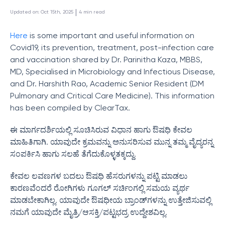
 | 
Updated on
:
Oct 15th, 2025
4
min read
Here
is some important and useful information on
Covid19, its prevention, treatment, post-infection care
and vaccination shared by Dr. Parinitha Kaza, MBBS,
MD, Specialised in Microbiology and Infectious Disease,
and Dr. Harshith Rao, Academic Senior Resident (DM
Pulmonary and Critical Care Medicine). This information
has been compiled by ClearTax.
ಈ ಮಾರ್ಗದರ್ಶಿಯಲ್ಲಿ ಸೂಚಿಸಿರುವ ವಿಧಾನ ಹಾಗು ಔಷಧಿ ಕೇವಲ
ಮಾಹಿತಿಗಾಗಿ. ಯಾವುದೇ ಕ್ರಮವನ್ನು ಅನುಸರಿಸುವ ಮುನ್ನ ತಮ್ಮ ವೈದ್ಯರನ್ನ
ಸಂಪರ್ಕಿಸಿ ಹಾಗು ಸಲಹೆ ತೆಗೆದುಕೊಳ್ಳತಕ್ಕದ್ದು.
ಕೇವಲ ಲವಣಗಳ ಬದಲು ಔಷಧಿ ಹೆಸರುಗಳನ್ನು ಪಟ್ಟಿ ಮಾಡಲು
ಕಾರಣವೆಂದರೆ ರೋಗಿಗಳು ಗೂಗಲ್ ಸರ್ಚಿಂಗಲ್ಲಿ ಸಮಯ ವ್ಯರ್ಥ
ಮಾಡಬೇಕಾಗಿಲ್ಲ. ಯಾವುದೇ ಔಷಧೀಯ ಬ್ರಾಂಡ್‌ಗಳನ್ನು ಉತ್ತೇಜಿಸುವಲ್ಲಿ
ನಮಗೆ ಯಾವುದೇ ಮೈತ್ರಿ/ಆಸಕ್ತಿ/ಪಟ್ಟಭದ್ರ ಉದ್ದೇಶವಿಲ್ಲ.