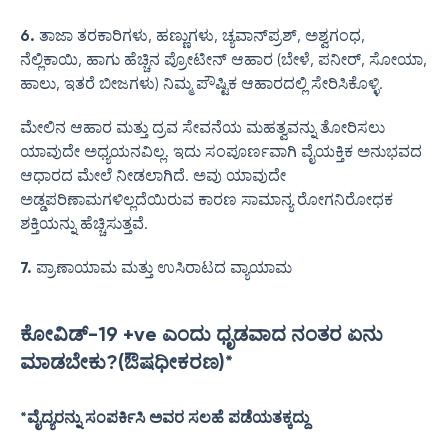
6.
ತಾಜಾ ತರಕಾರಿಗಳು, ಹಣ್ಣುಗಳು, ಚ್ಯವಾನ್‌ಪ್ರಶ್, ಅಶ್ವಗಂಧ,
ನೆಲ್ಲಿಕಾಯಿ, ಹಾಗು ಹೆಚ್ಚಿನ ಪ್ರೋಟೀನ್ ಆಹಾರ (ಬೇಳೆ, ಪನೀರ್, ಸೋಯಾ,
ಹಾಲು, ಇತರೆ ಬೀಜಗಳು) ನಿಮ್ಮ ಪೌಷ್ಟಿಕ ಆಹಾರದಲ್ಲಿ ಸೇರಿಸಿಕೊಳ್ಳಿ.
ಮೇಲಿನ ಆಹಾರ ಮತ್ತು ದ್ರವ ಸೇವನೆಯ ಮಹತ್ವವನ್ನು ತೋರಿಸಲು
ಯಾವುದೇ ಅಧ್ಯಯನವಿಲ್ಲ. ಇದು ಸಂಪೂರ್ಣವಾಗಿ ವೈಯಕ್ತಿಕ ಅನುಭವದ
ಆಧಾರದ ಮೇಲೆ ನೀಡಲಾಗಿದೆ. ಅವು ಯಾವುದೇ
ಅಡ್ಡಪರಿಣಾಮಗಳಿಲ್ಲದೆಯಿರುವ ಕಾರಣ ಸಾಮಾನ್ಯ ರೋಗನಿರೋಧಕ
ಶಕ್ತಿಯನ್ನು ಹೆಚ್ಚಿಸುತ್ತವೆ.
7.
ಪ್ರಾಣಾಯಾಮ ಮತ್ತು ಉಸಿರಾಟದ ವ್ಯಾಯಾಮ
ಕೋವಿಡ್-19 +ve ಎಂದು ಧೃಡವಾದ ನಂತರ ಏನು
ಮಾಡಬೇಕು?
(ಔಷಧೀಕರಣ)*
*ವೈದ್ಯರನ್ನು ಸಂಪರ್ಕಿಸಿ ಅವರ ಸಲಹೆ ಪಡೆಯತಕ್ಕದ್ದು