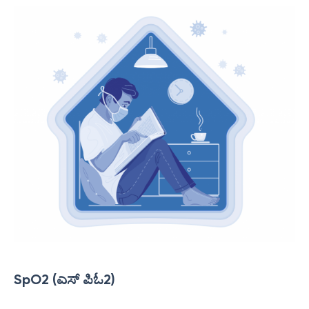
SpO2 (ಎಸ್ ಪಿಓ2)