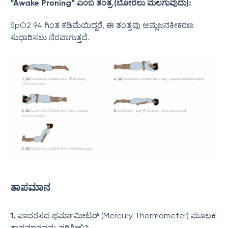
“Awake Proning” ಎಂಬ ತಂತ್ರ (ಬೋರಲು ಮಲಗುವುದು):
SpO2 94 ಗಿಂತ ಕಡಿಮೆಯಿದ್ದರೆ, ಈ ತಂತ್ರವು ಆಮ್ಲಜನಕೀಕರಣ
ಸುಧಾರಿಸಲು ನೆರವಾಗುತ್ತದೆ.
ತಾಪಮಾನ
1.
ಪಾದರಸದ ಥರ್ಮಾಮೀಟರ್ (Mercury Thermometer) ಮೂಲಕ
ತಾಪಮಾನವನ್ನು ಪರಿಶೀಲಿಸಿ.