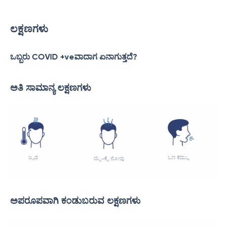
ಲಕ್ಷಣಗಳು
ಒಬ್ಬರು COVID +veವಾದಾಗ ಏನಾಗುತ್ತದೆ?
ಅತಿ ಸಾಮಾನ್ಯ ಲಕ್ಷಣಗಳು
ಅಪರೂಪವಾಗಿ ಕಂಡುಬರುವ ಲಕ್ಷಣಗಳು