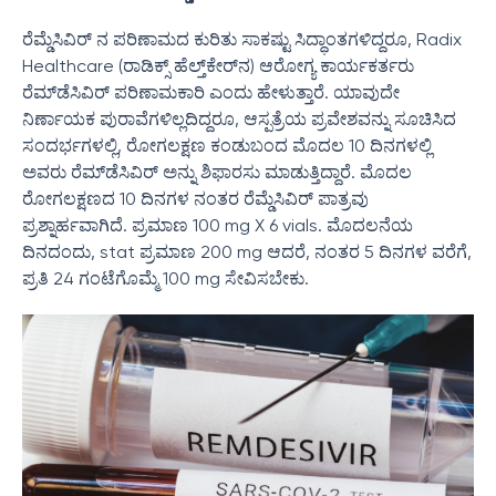
ರೆಮ್ಡೆಸಿವಿರ್ ನ ಪರಿಣಾಮದ ಕುರಿತು ಸಾಕಷ್ಟು ಸಿದ್ಧಾಂತಗಳಿದ್ದರೂ, Radix
Healthcare (ರಾಡಿಕ್ಸ್ ಹೆಲ್ತ್‌ಕೇರ್‌ನ) ಆರೋಗ್ಯ ಕಾರ್ಯಕರ್ತರು
ರೆಮ್‌ಡೆಸಿವಿರ್ ಪರಿಣಾಮಕಾರಿ ಎಂದು ಹೇಳುತ್ತಾರೆ. ಯಾವುದೇ
ನಿರ್ಣಾಯಕ ಪುರಾವೆಗಳಿಲ್ಲದಿದ್ದರೂ, ಆಸ್ಪತ್ರೆಯ ಪ್ರವೇಶವನ್ನು ಸೂಚಿಸಿದ
ಸಂದರ್ಭಗಳಲ್ಲಿ, ರೋಗಲಕ್ಷಣ ಕಂಡುಬಂದ ಮೊದಲ 10 ದಿನಗಳಲ್ಲಿ
ಅವರು ರೆಮ್‌ಡೆಸಿವಿರ್ ಅನ್ನು ಶಿಫಾರಸು ಮಾಡುತ್ತಿದ್ದಾರೆ. ಮೊದಲ
ರೋಗಲಕ್ಷಣದ 10 ದಿನಗಳ ನಂತರ ರೆಮ್ಡೆಸಿವಿರ್ ಪಾತ್ರವು
ಪ್ರಶ್ನಾರ್ಹವಾಗಿದೆ. ಪ್ರಮಾಣ 100 mg X 6 vials. ಮೊದಲನೆಯ
ದಿನದಂದು, stat ಪ್ರಮಾಣ 200 mg ಆದರೆ, ನಂತರ 5 ದಿನಗಳ ವರೆಗೆ,
ಪ್ರತಿ 24 ಗಂಟೆಗೊಮ್ಮೆ 100 mg ಸೇವಿಸಬೇಕು.