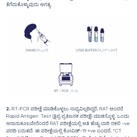
ತೆಗೆದುಕೊಳ್ಳುವುದು ಅಗತ್ಯ.
2.
RT-PCR ಪರೀಕ್ಷೆ ಮಾಡಿಕೊಳ್ಳಲು ಸಾಧ್ಯವಿಲ್ಲದಿದ್ದರೆ, RAT ಅಂದರೆ
Rapid Antigen Test (ಕ್ಷಿಪ್ರ ಪ್ರತಿಜನಕ ಪರೀಕ್ಷೆ) ಮಾಡಸ್ಕೊಳ್ಳಿ. ಒಂದು
ಅನಾನುಕೂಲವೇನೆಂದರೆ RAT ಪರೀಕ್ಷೆಯಲ್ಲಿ ಅತಿ ಹೆಚ್ಚು ಬಾರಿ ನಕಲಿ -ve
ವರದಿ ಬರುತದೆ. ಈ ಪರೀಕ್ಷೆಯಲ್ಲಿ ಕೋವಿಡ್-19 +ve ಬಂದರೆ, “CT