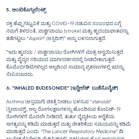
5. ಅಂಟಿಕೊಗ್ಗುಲೆಂಟ್ಸ್
ರಕ್ತ ಹೆಪ್ಪುಗಟ್ಟುವಿಕೆ ಮತ್ತು COVID-19 ನಡುವಿನ ಸಂಬಂಧದ ಬಗ್ಗೆ
ನಮಗೆ ತಿಳಿದಂತೆ, ಪಾರ್ಶ್ವವಾಯು (stroke) ಮತ್ತು ಹೃದಯಾಘಾತವನ್ನು
ತಡೆಗಟ್ಟಲು “
Aspirin
” (ಆಸ್ಪಿರಿನ್)* ಅನ್ನು ಬಳಸಲಾಗುತ್ತದೆ.
*ಇದು ಹೃದಯ / ಪಾರ್ಶ್ವವಾಯು ರೋಗಿಗಳಿಗೆ ಮಾತ್ರ ಅನ್ವಯಿಸುತ್ತದೆ
ಮತ್ತು ವೈದ್ಯರ ಸರಿಯಾದ ಮಾರ್ಗದರ್ಶನದಲ್ಲಿ ನೀಡಬೇಕಾಗುತ್ತದೆ.
ಕೊಮೊರ್ಬಿಡಿಟಿಗಳಿಲ್ಲದ ಅಲ್ಪದಿಂದ ಸಾಮಾನ್ಯ ಪ್ರಕರಣಗಳಲ್ಲಿ ಇದನ್ನು
ಸೇವಿಸಬಾರದು.
6. “INHALED BUDESONIDE” (ಇನ್ಹೇಲೆಡ್ ಬುಡೆಸೊನೈಡ್)
Asthma (ಆಸ್ತಮಾಗೆ) ಚಿಕಿತ್ಸೆ ನೀಡಲು ಬಳಸುವ “
steroids
”
(ಸ್ಟೀರಾಯ್ಡ್), ಅಲ್ಪ ರೋಗಲಕ್ಷಣಗಳನ್ನು ಹೊಂದಿರುವ ಕೋವಿಡ್-19
ರೋಗಿಗಳಿಗೆ ಮೊದಲೇ ನೀಡಿದರೆ, ತುರ್ತು ವೈದ್ಯಕೀಯ ಆರೈಕೆಯ
ಅಗತ್ಯವನ್ನು ಕಡಿಮೆ ಮಾಡುತ್ತದೆ ಮತ್ತು ಚೇತರಿಕೆಯ ಸಮಯವನ್ನು ಕಡಿಮೆ
ಮಾಡುತ್ತದೆ ಎಂದು
“The Lancet Respiratory Medicine” (
ದಿ
ಲ್ಯಾನ್ಸೆಟ್ ರೆಸ್ಪಿರೇಟರಿ ಮೆಡಿಸಿನ್‌ನಲ್ಲಿ) ಪ್ರಕಟವಾದ ಹೊಸ ಅಧ್ಯಯನವು