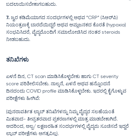
ಬದಲಾಯಿಸಬೇಕಾಗಬಹುದು.
7.
ಜ್ವರ ಕಡಿಮೆಯಾಗದ ಸಂದರ್ಭಗಳಲ್ಲಿ ಅಥವ “CRP” (ಸಿಆರ್‌ಪಿ)
ನಿಯಂತ್ರಣಕ್ಕೆ ಬಾರದೆಯಿದ್ದರೆ ಅಥವ ಆಮ್ಲಜನಕದ ಕೊರತೆ (hypoxia)
ಸಂಭವಿಸಿದರೆ, ವೈದ್ಯರೊಂದಿಗೆ ಸಮಾಲೋಚಿಸಿದ ನಂತರ steroids
ನೀಡಬಹುದು.
ತನಿಖೆಗಳು
ಏಳನೆ ದಿನ, CT scan ಮಾಡಿಸಿಕೊಳ್ಳಬೇಕು ಹಾಗು CT severity
score ಪರಿಶೀಲಿಸಬೇಕು. ನಾಲ್ಕನೆ, ಏಳನೆ ಅಥವ ಹನ್ನೊಂದನೆ
ದಿನದಂದು COVID profile ಮಾಡಿಸಿಕೊಳ್ಳಬೇಕು. ಇದರಲ್ಲಿ ಕೈಗೊಳ್ಳುವ
ಪರೀಕ್ಷೆಗಳು ಹೀಗಿವೆ:
(ಪುನರಾವರ್ತಿತ ಲ್ಯಾಬ್ ತನಿಖೆಗಳನ್ನು ನಿಮ್ಮ ವೈದ್ಯರ ಸಲಹೆಯಂತೆ
ಮಿತವಾದ- ತೀವ್ರತರವಾದ ಪ್ರಕರಣಗಳಲ್ಲಿ ಮಾತ್ರ ಮಾಡಬೇಕಾಗಿದೆ.
ಆದರಿಂದ, ಅಲ್ಪ/ ಲಕ್ಷಣರಹಿತ ಸಂದರ್ಭಗಳಲ್ಲಿ ವೈದ್ಯರು ಸೂಚಿಸದೆ ಇದ್ದರೆ
ಲ್ಯಾಬ್ ಪರೀಕ್ಷೆಗಳು ಅಗತ್ಯವಿಲ್ಲ).