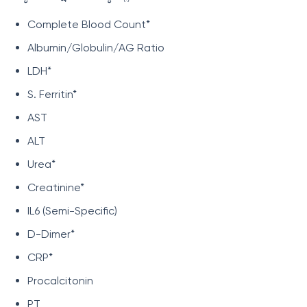
Complete Blood Count*
Albumin/Globulin/AG Ratio
LDH*
S. Ferritin*
AST
ALT
Urea*
Creatinine*
IL6 (Semi-Specific)
D-Dimer*
CRP*
Procalcitonin
PT