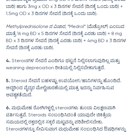
ಬಾರಿ) ಹಾಗು 3mg x OD x 3 ದಿನಗಳ ಸೇವನೆ (ದಿನಕ್ಕೆ ಒಂದು ಬಾರಿ) +
1.5mg OD x 3 ದಿನಗಳ ಸೇವನೆ (ದಿನಕ್ಕೆ ಒಂದು ಬಾರಿ).
Methylprednisolone ನ ವಿಚಾರ,
“Medrol” (ಮೆಡ್ರೋಲ್) ಎಂಬುವ
ಮಾತ್ರೆ 16 mg BD x 5 ದಿನಗಳ ಸೇವನೆ (ದಿನಕ್ಕೆ ಎರಡು ಬಾರಿ) + 8 mg
BD x 3 ದಿನಗಳ ಸೇವನೆ (ದಿನಕ್ಕೆ ಎರಡು ಬಾರಿ) + 4mg BD x 3 ದಿನಗಳ
ಸೇವನೆ (ದಿನಕ್ಕೆ ಎರಡು ಬಾರಿ).
4.
Steroidಗಳ ಸೇವನೆ ಎಂದಿಗೂ ಥಟ್ಟನೆ ನಿಲ್ಲಿಸಲಾಗುವುದಿಲ್ಲ ಮತ್ತು
weaning depreciation ರೀತಿಯಲ್ಲಿ ನಿಲ್ಲಿಸಬೇಕಾಗುತ್ತದೆ.
5.
Steroid ಸೇವನೆ ಬಹಳಷ್ಟು ಉಪಯೋಗ/ಹಾನಿಗಳನ್ನು ಹೊಂದಿದೆ.
ಆದ್ದರಿಂದ ವೈದ್ಯರ ಮೇಲ್ವಿಚಾರಣೆಯಲ್ಲಿ ಮಾತ್ರ ಇದನ್ನು ನಿರ್ವಹಿಸುವ
ಅವಶ್ಯಕತೆಯಿದೆ.
6.
ಮಧುಮೇಹ ರೋಗಿಗಳ್ಳಲ್ಲಿ steroidಗಳು ತುಂಬಾ ವಿಲಕ್ಷಣವಾಗಿ
ವರ್ತಿಸುತ್ತವೆ. Steroids ಸಂಬಂಧಿಸಿದಂತೆ ಯಾವುದೇ ಚಿಕಿತ್ಸೆಯ
ಸಮಯದಲ್ಲಿ ರಕ್ತದಲ್ಲಿನ ಸಕ್ಕರೆ ಮಟ್ಟವನ್ನು ಪರಿಶೀಲಿಸಬೇಕು.
Steroidಗಳನ್ನೂ ಸೇವಿಸುವಾಗ ಮಧುಮೇಹ ಸಂಬಂಧಿಸಿದ ಔಷಧಿಗಳನ್ನು