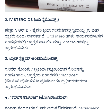
2. IV STEROIDS (ಐವಿ ಸ್ಟೆರೊಯ್ಡ್ಸ್)
ಹೆಚ್ಚಿನ ಸಿ ಆರ್ ಪಿ / ಹೈಪೋಕ್ಸಿಯಾ ಸಂದರ್ಭದಲ್ಲಿ ಸ್ಟೀರಾಯ್ಡ್ಗಳು ಜೀವ
ರಕ್ಷಕರು ಎಂದು ಸಾಬೀತಾಗಿದೆ. Oral steroidಗಳು ಕಾರ್ಯನಿರ್ವಹಿಸದ
ಸಂದರ್ಭಗಳಲ್ಲಿ ಆಸ್ಪತ್ರೆಗೆ ದಾಖಲಿಸಿ ಮತ್ತು IV steroidಗಳನ್ನು
ಪ್ರಾರಂಭಿಸಬೇಕು.
3. ಬ್ರಾಡ್ ಸ್ಪೆಕ್ಟ್ರಮ್ ಆಂಟಿಬಯೋಟಿಕ್ಸ್
ಸೂಪರ್ ಸೋಂಕು / ದ್ವಿತೀಯ ಬ್ಯಾಕ್ಟೀರಿಯಾದ ಸೋಂಕನ್ನು
ಸರಿದೂಗಿಸಲು, ಆಸ್ಪತ್ರೆಯ ಪರಿಸರದಲ್ಲಿ “
monocef
”
(ಮೊನೊಸೆಫ್‌)ನಂತಹ IV ಪ್ರತಿಜೀವಕಗಳನ್ನು (antibiotics)
ಪ್ರಾರಂಭಿಸಬಹುದು.
4. “
TOCILIZUMAB
” (ಟೋಸಿಲಿಜುಮಾಬ್)
ಗಂಭೀರ ಸಂದರ್ಭಗಳಲ್ಲಿ ಇದು ಅದ್ಭುತ ಔಷಧವಾಗಿದೆ. “
Actemera
”