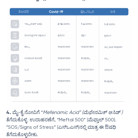
4.
ಮೈ-ಕೈ ನೋವಿಗೆ “
Mefenamic Acid” (ಮೆಫೇನಮಿಕ್ ಆಸಿಡ್ )
ತೆಗೆದುಕೊಳ್ಳಿ
.
ಉದಾಹರಣೆಗೆ, “Meftal 500” (ಮೆಫ್ತಾಲ್ 500).
“SOS/Signs of Stress” (ಎಸ್‌ಒಎಸ್‌)ನಲ್ಲಿ ಮಾತ್ರ ಈ ಔಷಧಿ
ತೆಗೆದುಕೊಳ್ಳಬೇಕು.