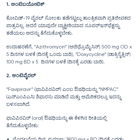
1. ಆಂಟಿಬಯೋಟಿಕ್
ಕೋವಿಡ್-19 ವೈರಲ್ ಸೋಂಕು ತಡೆಗಟ್ಟಲ್ಲು ತಾಂತ್ರಿಕವಾಗಿ ಪ್ರತಿಜೀವಕದ
ಪಾತ್ರವಿಲ್ಲ. ಆದರೆ ಯಾವುದೇ ಬ್ಯಾಕ್ಟೀರಿಯಾದ ಸೂಪರ್‌ಇನ್‌ಫೆಕ್ಷನ್ನು
ತಡೆಯಲು ಅದನ್ನು ತೆಗೆದುಕೊಳ್ಳಬೇಕು.
ಉದಾಹರಣೆಗೆ, “Azithromycin” (ಅಜಿಥ್ರೊಮೈಸಿನ್) 500 mg OD x
5 ದಿನಗಳ ಬಳಕೆ (ದಿನಕ್ಕೆ ಒಂದು ಬಾರಿ), “Doxycycline” (ಡಾಕ್ಸಿಸೈಕ್ಲಿನ್)
100 mg BD x 5 ದಿನಗಳ ಬಳಕೆ (ದಿನಕ್ಕೆ ಎರಡು ಬಾರಿ).
2. ಆಂಟಿವೈರಲ್
“Favipiravir” (ಫಾವಿಪಿರವಿರ್) ಎಂಬ ಔಷಧಿಯನ್ನು “NMPAC”
(ಎನ್ಎಂಪಿಎಸಿ) ಶಿಫಾರಸು ಮಾಡಿದೆ ಮತ್ತು ಅಮೆರಿಕದಲ್ಲೂ ಇದನ್ನು
ಬಳಸಲಾಗಿದೆ.
ಫಾವಿಪಿರವಿರ್ (oral) ಔಷಧಿಯನ್ನು ಈ ಕೆಳಗಿನ ರೀತಿಯಲ್ಲಿ
ತೆಗೆದುಕೊಳ್ಳಬೇಕು:
ಮೊದಲನೆಯ ದಿನ: ಪ್ರಮಾಣ: 1800 mg x BD (ದಿನಕ್ಕೆ ಎರಡು