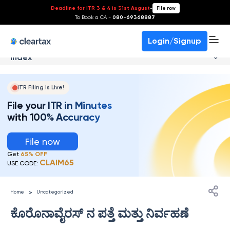
Deadline for ITR 3 & 4 is 31st August
-
File now
To Book a CA -
080-69368887
Login/Signup
Index
ITR Filing Is Live!
File your ITR in Minutes
with 100% Accuracy
File now
Get
65% OFF
CLAIM65
USE CODE:
>
Home
Uncategorized
ಕೊರೊನಾವೈರಸ್ ನ ಪತ್ತೆ ಮತ್ತು ನಿರ್ವಹಣೆ