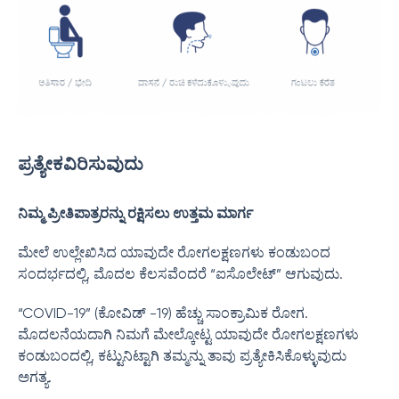
ಪ್ರತ್ಯೇಕವಿರಿಸುವುದು
ನಿಮ್ಮ ಪ್ರೀತಿಪಾತ್ರರನ್ನು ರಕ್ಷಿಸಲು ಉತ್ತಮ ಮಾರ್ಗ
ಮೇಲೆ ಉಲ್ಲೇಖಿಸಿದ ಯಾವುದೇ ರೋಗಲಕ್ಷಣಗಳು ಕಂಡುಬಂದ
ಸಂದರ್ಭದಲ್ಲಿ, ಮೊದಲ ಕೆಲಸವೆಂದರೆ “ಐಸೊಲೇಟ್” ಆಗುವುದು.
“COVID-19” (ಕೋವಿಡ್ -19) ಹೆಚ್ಚು ಸಾಂಕ್ರಾಮಿಕ ರೋಗ.
ಮೊದಲನೆಯದಾಗಿ ನಿಮಗೆ ಮೇಲ್ಕೋಟ್ಟ ಯಾವುದೇ ರೋಗಲಕ್ಷಣಗಳು
ಕಂಡುಬಂದಲ್ಲಿ, ಕಟ್ಟುನಿಟ್ಟಾಗಿ ತಮ್ಮನ್ನು ತಾವು ಪ್ರತ್ಯೇಕಿಸಿಕೊಳ್ಳುವುದು
ಅಗತ್ಯ.