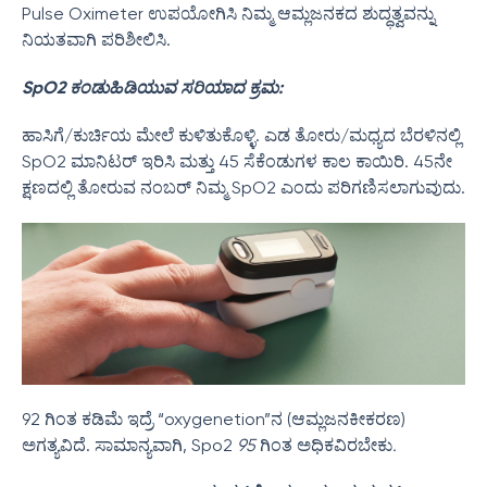
Pulse Oximeter ಉಪಯೋಗಿಸಿ ನಿಮ್ಮ ಆಮ್ಲಜನಕದ ಶುದ್ಧತ್ವವನ್ನು
ನಿಯತವಾಗಿ ಪರಿಶೀಲಿಸಿ.
SpO2 ಕಂಡುಹಿಡಿಯುವ ಸರಿಯಾದ ಕ್ರಮ:
ಹಾಸಿಗೆ/ಕುರ್ಚಿಯ ಮೇಲೆ ಕುಳಿತುಕೊಳ್ಳಿ. ಎಡ ತೋರು/ಮಧ್ಯದ ಬೆರಳಿನಲ್ಲಿ
SpO2 ಮಾನಿಟರ್ ಇರಿಸಿ ಮತ್ತು 45 ಸೆಕೆಂಡುಗಳ ಕಾಲ ಕಾಯಿರಿ. 45ನೇ
ಕ್ಷಣದಲ್ಲಿ ತೋರುವ ನಂಬರ್ ನಿಮ್ಮ SpO2 ಎಂದು ಪರಿಗಣಿಸಲಾಗುವುದು.
92 ಗಿಂತ ಕಡಿಮೆ ಇದ್ರೆ “oxygenetion”ನ (ಆಮ್ಲಜನಕೀಕರಣ)
ಅಗತ್ಯವಿದೆ. ಸಾಮಾನ್ಯವಾಗಿ, Spo2
95
ಗಿಂತ ಅಧಿಕವಿರಬೇಕು
.