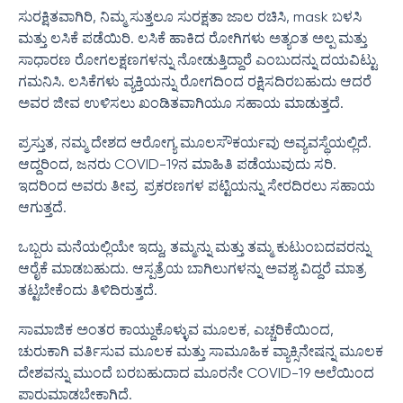
ಸುರಕ್ಷಿತವಾಗಿರಿ, ನಿಮ್ಮ ಸುತ್ತಲೂ ಸುರಕ್ಷತಾ ಜಾಲ ರಚಿಸಿ, mask ಬಳಸಿ
ಮತ್ತು ಲಸಿಕೆ ಪಡೆಯಿರಿ. ಲಸಿಕೆ ಹಾಕಿದ ರೋಗಿಗಳು ಅತ್ಯಂತ ಅಲ್ಪ ಮತ್ತು
ಸಾಧಾರಣ ರೋಗಲಕ್ಷಣಗಳನ್ನು ನೋಡುತ್ತಿದ್ದಾರೆ ಎಂಬುದನ್ನು ದಯವಿಟ್ಟು
ಗಮನಿಸಿ. ಲಸಿಕೆಗಳು ವ್ಯಕ್ತಿಯನ್ನು ರೋಗದಿಂದ ರಕ್ಷಿಸದಿರಬಹುದು ಆದರೆ
ಅವರ ಜೀವ ಉಳಿಸಲು ಖಂಡಿತವಾಗಿಯೂ ಸಹಾಯ ಮಾಡುತ್ತದೆ.
ಪ್ರಸ್ತುತ, ನಮ್ಮ ದೇಶದ ಆರೋಗ್ಯ ಮೂಲಸೌಕರ್ಯವು ಅವ್ಯವಸ್ಥೆಯಲ್ಲಿದೆ.
ಆದ್ದರಿಂದ, ಜನರು COVID-19ನ ಮಾಹಿತಿ ಪಡೆಯುವುದು ಸರಿ.
ಇದರಿಂದ ಅವರು ತೀವ್ರ ಪ್ರಕರಣಗಳ ಪಟ್ಟಿಯನ್ನು ಸೇರದಿರಲು ಸಹಾಯ
ಆಗುತ್ತದೆ.
ಒಬ್ಬರು ಮನೆಯಲ್ಲಿಯೇ ಇದ್ದು, ತಮ್ಮನ್ನು ಮತ್ತು ತಮ್ಮ ಕುಟುಂಬದವರನ್ನು
ಆರೈಕೆ ಮಾಡಬಹುದು. ಆಸ್ಪತ್ರೆಯ ಬಾಗಿಲುಗಳನ್ನು ಅವಶ್ಯ ವಿದ್ದರೆ ಮಾತ್ರ
ತಟ್ಟಬೇಕೆಂದು ತಿಳಿದಿರುತ್ತದೆ.
ಸಾಮಾಜಿಕ ಅಂತರ ಕಾಯ್ದುಕೊಳ್ಳುವ ಮೂಲಕ, ಎಚ್ಚರಿಕೆಯಿಂದ,
ಚುರುಕಾಗಿ ವರ್ತಿಸುವ ಮೂಲಕ ಮತ್ತು ಸಾಮೂಹಿಕ ವ್ಯಾಕ್ಸಿನೇಷನ್ನ ಮೂಲಕ
ದೇಶವನ್ನು ಮುಂದೆ ಬರಬಹುದಾದ ಮೂರನೇ COVID-19 ಅಲೆಯಿಂದ
ಪಾರುಮಾಡಬೇಕಾಗಿದೆ.