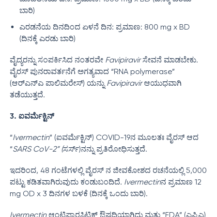
ಬಾರಿ)
ಎರಡನೆಯ ದಿನದಿಂದ ಏಳನೆ ದಿನ: ಪ್ರಮಾಣ: 800 mg x BD
(ದಿನಕ್ಕೆ ಎರಡು ಬಾರಿ)
ವೈದ್ಯರನ್ನು ಸಂಪರ್ಕಿಸಿದ ನಂತರವೇ
Favipiravir
ಸೇವನೆ ಮಾಡಬೇಕು.
ವೈರಸ್ ಪುನರಾವರ್ತನೆಗೆ ಅಗತ್ಯವಾದ “RNA polymerase”
(ಆರ್‌ಎನ್‌ಎ ಪಾಲಿಮರೇಸ್‌) ಯನ್ನು
Favipiravir
ಆಯುಧವಾಗಿ
ತಡೆಯುತ್ತದೆ.
3. ಐವರ್ಮೆಕ್ಟಿನ್
“
Ivermectin
” (ಐವರ್ಮೆಕ್ಟಿನ್) COVID-19ನ ಮೂಲತಃ ವೈರಸ್ ಆದ
“
SARS CoV-2” (
ಸರ್ಸ್)ನನ್ನು ಪ್ರತಿರೋಧಿಸುತ್ತದೆ.
ಇದರಿಂದ, 48 ಗಂಟೆಗಳಲ್ಲಿ ವೈರಸ್ ನ ಜೀವಕೋಶದ ರಚನೆಯಲ್ಲಿ 5,000
ಪಟ್ಟು ಕಡಿತವಾಗಿರುವುದು ಕಂಡುಬಂದಿದೆ.
Ivermectin
ನ ಪ್ರಮಾಣ 12
mg OD x 3 ದಿನಗಳ ಬಳಕೆ (ದಿನಕ್ಕೆ ಒಂದು ಬಾರಿ).
Ivermectin
ಆಂಟಿಪ್ಯಾರಸಿಟಿಕ್ ಔಷಧಿಯಾಗಿದ್ದು ಮತ್ತು “FDA” (ಎಫ್ಡಿಎ)