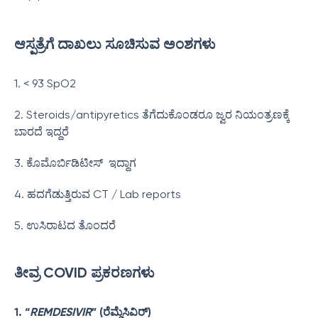
ಆಸ್ಪತ್ರೆಗೆ ದಾಖಲು
ಸೂಚಿಸುವ ಅಂಶಗಳು
1. < 93 SpO2
2. Steroids/antipyretics ತೆಗೆದುಕೊಂಡರೂ ಜ್ವರ ನಿಯಂತ್ರಣಕ್ಕೆ
ಬಾರದೆ ಇದ್ದರೆ
3. ಕೊಮೊರ್ಬಿಡಿಟೀಸ್ ಇದ್ದಾಗ
4. ಹದಗೆಡುತ್ತಿರುವ CT / Lab reports
5. ಉಸಿರಾಟದ ತೊಂದರೆ
ತೀ
ವ್ರ COVID ಪ್ರಕರಣಗಳು
1. “
REMDESIVIR
” (ರೆಮ್ಡೆಸಿವಿರ್)