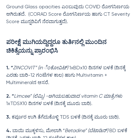
Ground Glass opacities ಎಂಬುವುದು COVID ರೋಗನಿರ್ಣಯ
ಆಗಿರುತದೆ. (CORAD Score ರೋಗನಿರ್ಣಯ ಹಾಗು CT Severity
Score ಮುನ್ನರಿವಿಗೆ ನೆರವಾಗುತ್ತದೆ).
ಪರೀಕ್ಷೆ ಮುಗಿಯದ್ದಿದ್ದರೂ ತುರ್ತಿನಲ್ಲಿ ಮುಂದಿನ
ಚಿಕಿತ್ಸೆಯನ್ನು ಪ್ರಾರಂಭಿಸಿ
1. “
ZINCOVIT” (in ಿಂಕೋವಿಟ್)
1xBDx10 ದಿನಗಳ ಬಳಕೆ (ದಿನಕ್ಕೆ
ಎರಡು ಬಾರಿ-12 ಗಂಟೆಗಳ ಕಾಲ) ಹಾಗು Multivitamin +
Multimineralನ ಆಸರೆ.
2. “
Limcee” (ಲಿಮ್ಸಿ) -ಅಗಿಯಬಹುದಾದ vitamin C ಮಾತ್ರೆಗಳು
1xTDSX10 ದಿನಗಳ ಬಳಕೆ (ದಿನಕ್ಕೆ ಮೂರು ಬಾರಿ).
3.
ಕರ್ಪೂರ ಉಗಿ ತೆಗೆದುಕೊಳ್ಳಿ TDS ಬಳಕೆ (ದಿನಕ್ಕೆ ಮೂರು ಬಾರಿ).
4.
ಬಾಯಿ ಮುಕ್ಕಳಿಸು, ಮೇಲಾಗಿ “
Betadine” (ಬೆಟಾಡಿನ್)
BD ಬಳಕೆ
(ದಿನಕ್ಕೆ ಎರಡು ಬಾರಿ-12 ಗಂಟೆಗಳ ಕಾಲ).