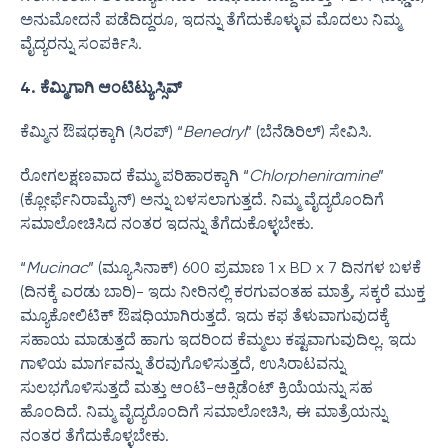
ಅನುಮೋದನೆ ಪಡೆದಿದ್ದರೂ, ಇದನ್ನು ತೆಗೆದುಕೊಳ್ಳುವ ಮೊದಲು ನಿಮ್ಮ
ವೈದ್ಯರನ್ನು ಸಂಪರ್ಕಿಸಿ.
4. ಕೆಮ್ಮಿಗಾಗಿ ಆಂಟಿಟ್ಯುಸ್ಸಿವ್
ಕೆಮ್ಮಿನ ಔಷಧಕ್ಕಾಗಿ (ಸಿರಪ್) “
Benedryl
” (ಬೆನೆಡಿರಿಲ್) ಸೇವಿಸಿ.
ರೋಗಲಕ್ಷಣವಾದ ಕೆಮ್ಮು ಪರಿಹಾರಕ್ಕಾಗಿ “
Chlorpheniramine
”
(ಕ್ಲೋರ್ಫೆನಿರಾಮೈನ್) ಅನ್ನು ಬಳಸಲಾಗುತ್ತದೆ. ನಿಮ್ಮ ವೈದ್ಯರೊಂದಿಗೆ
ಸಮಾಲೋಚಿಸಿದ ನಂತರ ಇದನ್ನು ತೆಗೆದುಕೊಳ್ಳಬೇಕು.
“
Mucinac
” (ಮ್ಯೂಸಿನಾಕ್) 600 ಪ್ರಮಾಣ 1 x BD x 7 ದಿನಗಳ ಬಳಕೆ
(ದಿನಕ್ಕೆ ಎರಡು ಬಾರಿ)- ಇದು ನೀರಿನಲ್ಲಿ ಕರಗುವಂತಹ ಮಾತ್ರೆ, ಸಕ್ಕರೆ ಮುಕ್ತ
ಮ್ಯೂಕೋಲಿಟಿಕ್ ಔಷಧಿಯಾಗಿರುತ್ತದೆ. ಇದು ಕಫ ತೆಳುವಾಗುವುದಕ್ಕೆ
ಸಹಾಯ ಮಾಡುತ್ತದೆ ಹಾಗು ಇದರಿಂದ ಕೆಮ್ಮಲು ಕಷ್ಟವಾಗುವುದಿಲ್ಲ. ಇದು
ಗಾಳಿಯ ಮಾರ್ಗವನ್ನು ತೆರವುಗೊಳಿಸುತ್ತದೆ, ಉಸಿರಾಟವನ್ನು
ಸುಲಭಗೊಳಿಸುತ್ತದೆ ಮತ್ತು ಆಂಟಿ-ಆಕ್ಸಿಡೆಂಟ್ ಕ್ರಿಯೆಯನ್ನು ಸಹ
ಹೊಂದಿದೆ. ನಿಮ್ಮ ವೈದ್ಯರೊಂದಿಗೆ ಸಮಾಲೋಚಿಸಿ, ಈ ಮಾತ್ರೆಯನ್ನು
ನಂತರ ತೆಗೆದುಕೊಳ್ಳಬೇಕು.